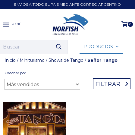
ENVÍOS A TODO EL PAÍS MEDIANTE CORREO ARGENTINO
MENÚ
0
PRODUCTOS
Inicio
/
Miniturismo
/
Shows de Tango
/
Señor Tango
Ordenar por
FILTRAR